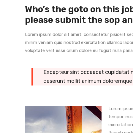
Who’s the goto on this j
please submit the sop an
Lorem ipsum dolor sit amet, consectetur pisicelit s
minim veniam quis nostrud exercitation ullamco labor
voluptate velit esse cillum dolore eu fugiat nulla paria
Excepteur sint occaecat cupidatat non
deserunt mollit animum doloremque
Lorem ipsum
tempor inci
exercitation
Repreh ender