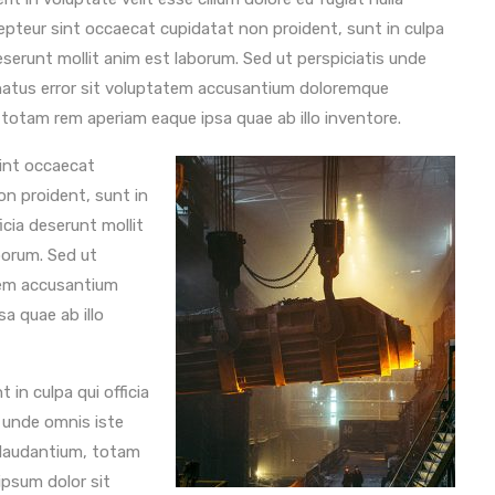
epteur sint occaecat cupidatat non proident, sunt in culpa
deserunt mollit anim est laborum. Sed ut perspiciatis unde
natus error sit voluptatem accusantium doloremque
 totam rem aperiam eaque ipsa quae ab illo inventore.
int occaecat
on proident, sunt in
ficia deserunt mollit
borum. Sed ut
atem accusantium
a quae ab illo
in culpa qui officia
s unde omnis iste
 laudantium, totam
ipsum dolor sit