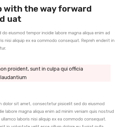
ob with the way forward
d uat
ed do eiusmod tempor incidie labore magna aliqua enim ad
is nisi aliquip ex ea commodo consequat. Repreh enderit in
tur.
 proident, sunt in culpa qui officia
 laudantium
 dolor sit amet, consectetur pisicelit sed do eiusmod
die labore magna aliqua enim ad minim veniam quis nostrud
 ullamco laboris nisi aliquip ex ea commodo consequat.
it in voluptate velit esse cillum dolore eu fugiat nulla