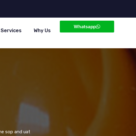
Whatsapp
Services
Why Us
he sop and uat